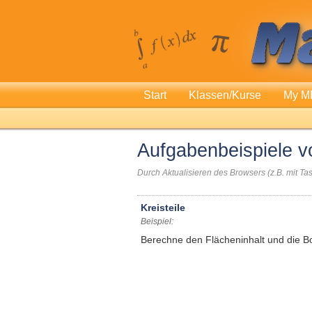
Start
Klassen/Kurse
My M
Aufgabenbeispiele 
Durch Aktualisieren des Browsers (z.B. mit T
Kreisteile
Beispiel:
Berechne den Flächeninhalt und die B