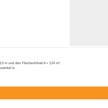
= 13 m und den FlächenInhalt A = 124 m².
α
tswinkel
.