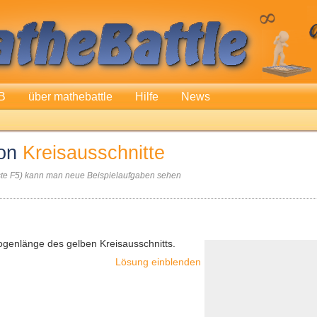
B
über mathebattle
Hilfe
News
von
Kreisausschnitte
aste F5) kann man neue Beispielaufgaben sehen
ogenlänge des gelben Kreisausschnitts.
Lösung einblenden