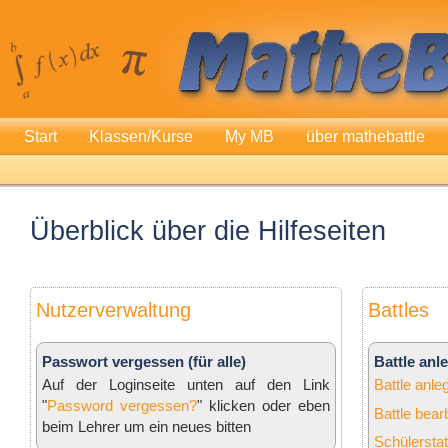
Start
Klassen/Kurse
My MB
über mathebattle
Überblick über die Hilfeseiten
Nutzerverwaltung
Battles
Passwort vergessen (für alle)
Battle an
Auf der Loginseite unten auf den Link
Battle anle
"
Password vergessen?
" klicken oder eben
Battle bear
beim Lehrer um ein neues bitten
Schülerstat