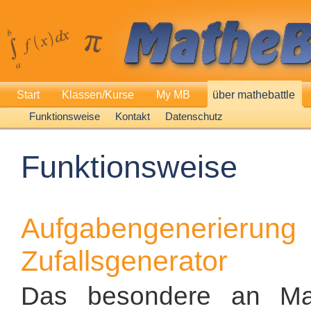
Start
Klassen/Kurse
My MB
über mathebattle
Funktionsweise
Kontakt
Datenschutz
Funktionsweise
Aufgabengeneri
Zufallsgenerator
Das besondere an Math