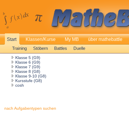
Start
Klassen/Kurse
My MB
über mathebattle
Training
Stöbern
Battles
Duelle
Klasse 5 (G9)
Klasse 6 (G9)
Klasse 7 (G9)
Klasse 8 (G8)
Klasse 9-10 (G8)
Kursstufe (G8)
cosh
nach Aufgabentypen suchen