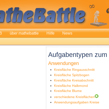
B
über mathebattle
Hilfe
News
Aufgabentypen zum 
Anwendungen
Kreisfläche Ringausschnitt
Kreisfläche Spitzbogen
Kreisfläche Kreisabschnitt
Kreisfläche Halbmond
Kreisfläche Blume
verschiedene Kreisflächen
Anwendungsaufgaben Kreise