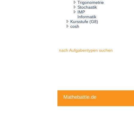
Trigonometrie
Stochastik
IMP
Informatik
Kursstufe (G8)
cosh
nach Aufgabentypen suchen
Mathebattle.de