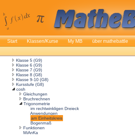
Start
Klassen/Kurse
My MB
über mathebattle
Klasse 5 (G9)
Klasse 6 (G9)
Klasse 7 (G9)
Klasse 8 (G8)
Klasse 9-10 (G8)
Kursstufe (G8)
cosh
Gleichungen
Bruchrechnen
Trigonometrie
im rechtwinkligen Dreieck
Anwendungen
am Einheitskreis
Bogenmaß
Funktionen
MiAnKa