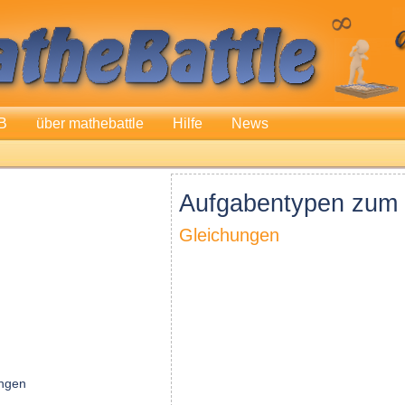
B
über mathebattle
Hilfe
News
Aufgabentypen zum 
Gleichungen
n
ungen