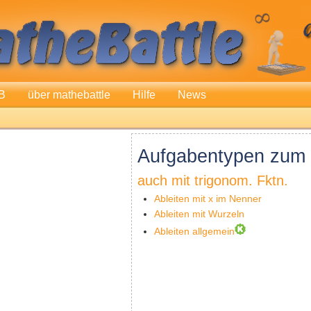
B
über mathebattle
Hilfe
News
Aufgabentypen zum 
auch mit trigonom. Fktn.
Ableiten mit x im Nenner
Ableiten mit Wurzeln
Ableiten allgemein