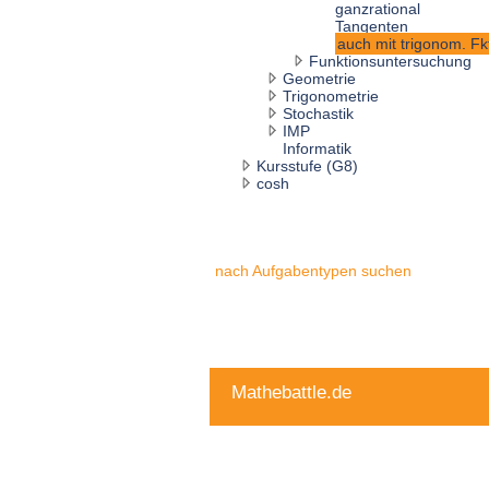
ganzrational
Tangenten
auch mit trigonom. Fk
Funktionsuntersuchung
Geometrie
Trigonometrie
Stochastik
IMP
Informatik
Kursstufe (G8)
cosh
nach Aufgabentypen suchen
Mathebattle.de