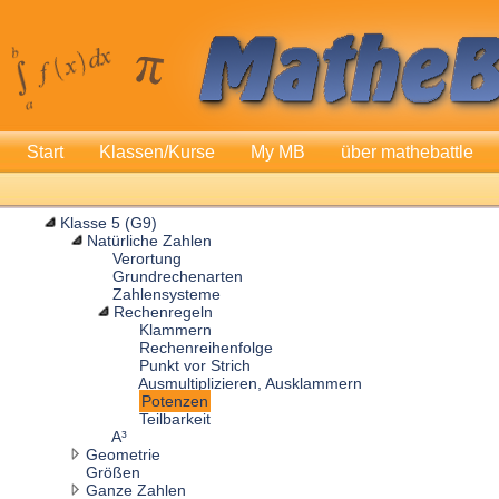
Start
Klassen/Kurse
My MB
über mathebattle
Klasse 5 (G9)
Natürliche Zahlen
Verortung
Grundrechenarten
Zahlensysteme
Rechenregeln
Klammern
Rechenreihenfolge
Punkt vor Strich
Ausmultiplizieren, Ausklammern
Potenzen
Teilbarkeit
A³
Geometrie
Größen
Ganze Zahlen