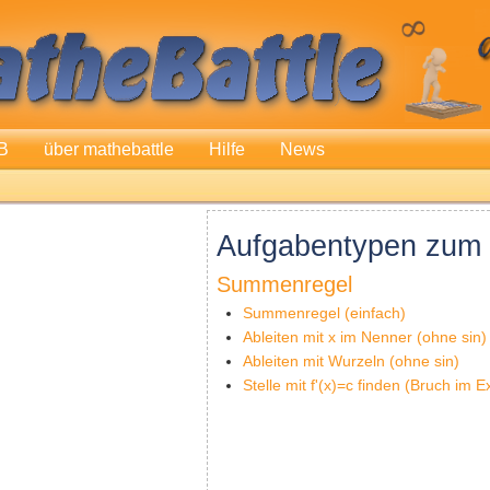
B
über mathebattle
Hilfe
News
Aufgabentypen zum 
Summenregel
Summenregel (einfach)
Ableiten mit x im Nenner (ohne sin)
Ableiten mit Wurzeln (ohne sin)
Stelle mit f'(x)=c finden (Bruch im E