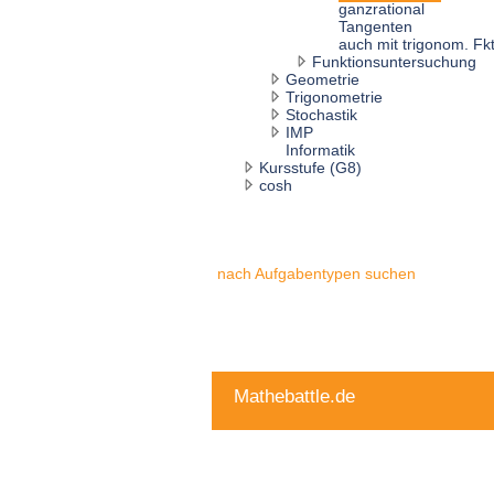
ganzrational
Tangenten
auch mit trigonom. Fk
Funktionsuntersuchung
Geometrie
Trigonometrie
Stochastik
IMP
Informatik
Kursstufe (G8)
cosh
nach Aufgabentypen suchen
Mathebattle.de