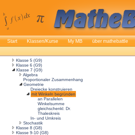
Start
Klassen/Kurse
My MB
über mathebattle
Klasse 5 (G9)
Klasse 6 (G9)
Klasse 7 (G9)
Algebra
Proportionaler Zusammenhang
Geometrie
Dreiecke konstruieren
mit Winkeln begründen
an Parallelen
Winkelsumme
gleichschenkl. Dr.
Thaleskreis
In- und Umkreis
Stochastik
Klasse 8 (G8)
Klasse 9-10 (G8)