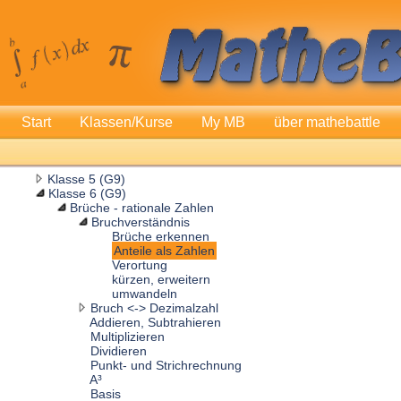
Start
Klassen/Kurse
My MB
über mathebattle
Klasse 5 (G9)
Klasse 6 (G9)
Brüche - rationale Zahlen
Bruchverständnis
Brüche erkennen
Anteile als Zahlen
Verortung
kürzen, erweitern
umwandeln
Bruch <-> Dezimalzahl
Addieren, Subtrahieren
Multiplizieren
Dividieren
Punkt- und Strichrechnung
A³
Basis