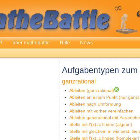
B
über mathebattle
Hilfe
News
Aufgabentypen zum 
ganzrational
Ableiten (ganzrational)
Ableiten an einem Punkt (nur ganzra
Ableiten nach Umformung
Ableiten mit vorher vereinfachen
Ableiten ganzrational mit Paramete
Stelle mit f'(x)=c finden (algebr.)
Stelle mit gleichem m wie best. Ge
Stelle mit f'(x)=c finden (komplexer)