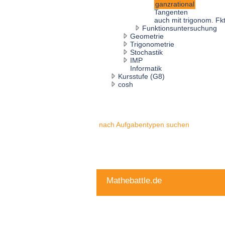
ganzrational
Tangenten
auch mit trigonom. Fk
Funktionsuntersuchung
Geometrie
Trigonometrie
Stochastik
IMP
Informatik
Kursstufe (G8)
cosh
nach Aufgabentypen suchen
Mathebattle.de