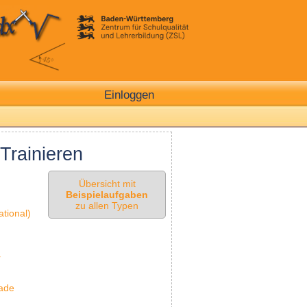
Einloggen
Trainieren
Übersicht mit
Beispielaufgaben
zu allen Typen
tional)
r
rade