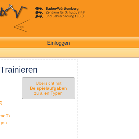
Einloggen
Trainieren
Übersicht mit
Beispielaufgaben
zu allen Typen
R)
nmaß)
ngen