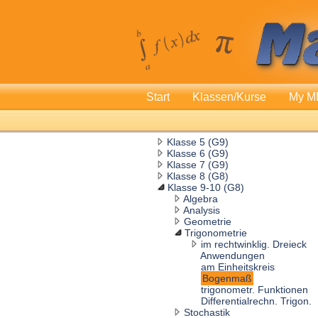
Start
Klassen/Kurse
My M
Klasse 5 (G9)
Klasse 6 (G9)
Klasse 7 (G9)
Klasse 8 (G8)
Klasse 9-10 (G8)
Algebra
Analysis
Geometrie
Trigonometrie
im rechtwinklig. Dreieck
Anwendungen
am Einheitskreis
Bogenmaß
trigonometr. Funktionen
Differentialrechn. Trigon.
Stochastik