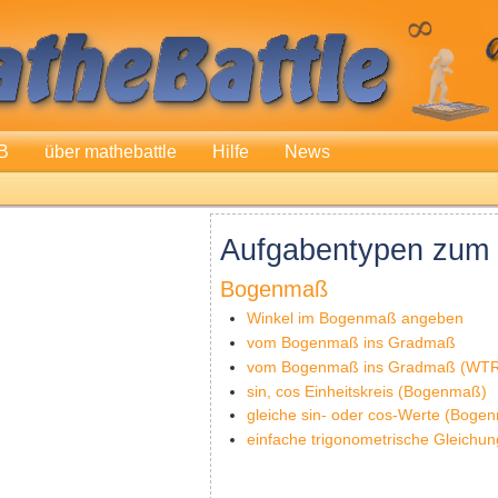
B
über mathebattle
Hilfe
News
Aufgabentypen zum 
Bogenmaß
Winkel im Bogenmaß angeben
vom Bogenmaß ins Gradmaß
vom Bogenmaß ins Gradmaß (WT
sin, cos Einheitskreis (Bogenmaß)
gleiche sin- oder cos-Werte (Boge
einfache trigonometrische Gleichu