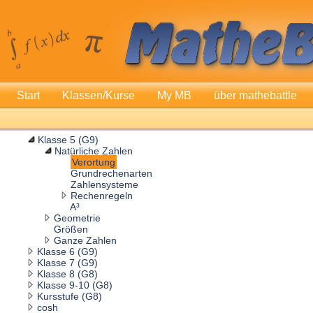
Start
Klassen/Kurse
My MB
über mathebattle
Klasse 5 (G9)
Natürliche Zahlen
Verortung
Grundrechenarten
Zahlensysteme
Rechenregeln
A³
Geometrie
Größen
Ganze Zahlen
Klasse 6 (G9)
Klasse 7 (G9)
Klasse 8 (G8)
Klasse 9-10 (G8)
Kursstufe (G8)
cosh