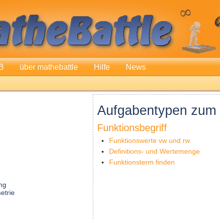
B
über mathebattle
Hilfe
News
Aufgabentypen zum 
Funktionsbegriff
Funktionswerte vw und rw
Definitions- und Wertemenge
Funktionsterm finden
ng
etrie