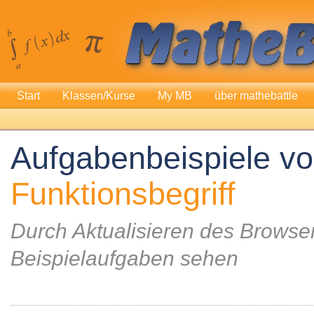
Start
Klassen/Kurse
My MB
über mathebattle
Aufgabenbeispiele v
Funktionsbegriff
Durch Aktualisieren des Browser
Beispielaufgaben sehen