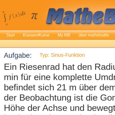
Start
Klassen/Kurse
My MB
über mathebattle
Aufgabe:
Typ: Sinus-Funktion
Ein Riesenrad hat den Radi
min für eine komplette Umd
befindet sich 21 m über de
der Beobachtung ist die Go
Höhe der Achse und bewegt