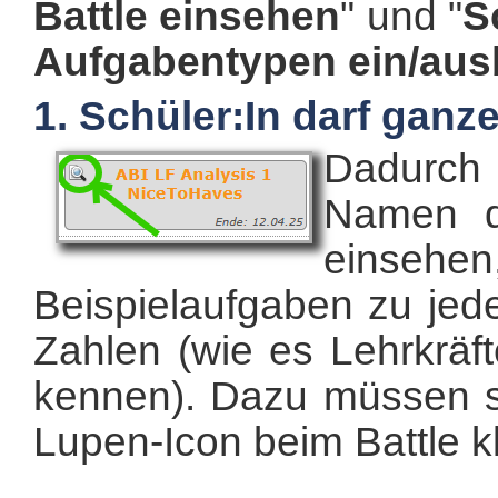
Battle einsehen
" und "
S
Aufgabentypen ein/aus
1. Schüler:In darf ganz
Dadurch 
Namen d
einse
Beispielaufgaben zu jed
Zahlen (wie es Lehrkräft
kennen).
Dazu müssen s
Lupen-Icon beim Battle k