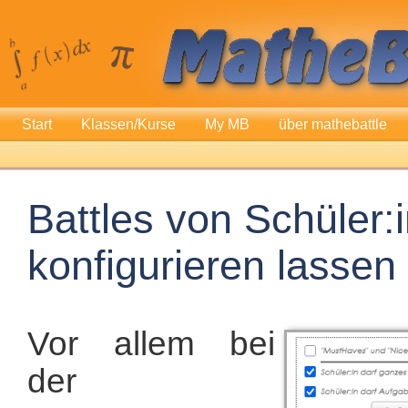
Start
Klassen/Kurse
My MB
über mathebattle
Battles von Schüler:
konfigurieren lassen
Vor allem bei
der