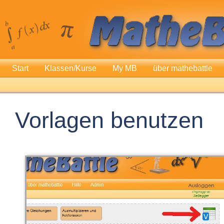
Start
Klassen/Kurse
My MB
über mathebattle
Vorlagen benutzen