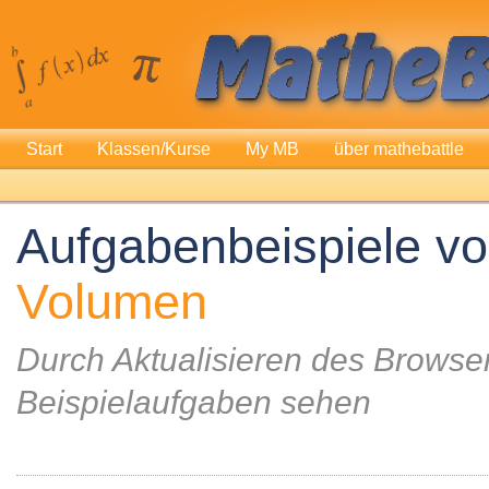
Start
Klassen/Kurse
My MB
über mathebattle
Aufgabenbeispiele v
Volumen
Durch Aktualisieren des Browser
Beispielaufgaben sehen