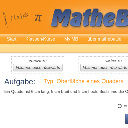
Start
Klassen/Kurse
My MB
über mathebattle
zurück zu
weiter zu
Volumen auch rückwärts
Volumen auch rückwärts 
Aufgabe:
Typ: Oberfläche eines Quaders
Ein Quader ist 6 cm lang, 5 cm breit und 8 cm hoch. Bestimme die 
O =