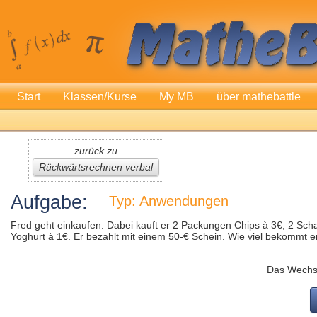
Start
Klassen/Kurse
My MB
über mathebattle
zurück zu
Rückwärtsrechnen verbal
Aufgabe:
Typ: Anwendungen
Fred geht einkaufen. Dabei kauft er 2 Packungen Chips à 3€, 2 Sc
Yoghurt à 1€. Er bezahlt mit einem 50-€ Schein. Wie viel bekommt e
Das Wechs