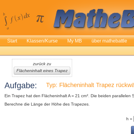
Start
Klassen/Kurse
My MB
über mathebattle
zurück zu
Flächeninhalt eines Trapez
Aufgabe:
Typ: Flächeninhalt Trapez rückwä
Ein Trapez hat den Flächeninhalt A = 21 cm². Die beiden parallelen 
Berechne die Länge der Höhe des Trapezes.
h =