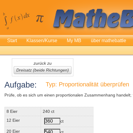
Start
Klassen/Kurse
My MB
über mathebattle
zurück zu
Dreisatz (beide Richtungen)
Aufgabe:
Typ: Proportionalität überprüfen
Prüfe, ob es sich um einen proportionalen Zusammenhang handelt; fal
8 Eier
240 ct
12 Eier
ct
20 Eier
ct