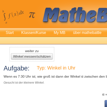
Start
Klassen/Kurse
My MB
über mathebattle
weiter zu
Winkel messen/schätzen
Aufgabe:
Typ: Winkel in Uhr
α
Wenn es 7:30 Uhr ist, wie groß ist dann der Winkel
zwischen den b
Gesucht ist der kleinere Winkel.
α