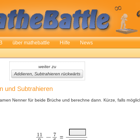
B
über mathebattle
Hilfe
News
weiter zu
Addieren, Subtrahieren rückwärts
en und Subtrahieren
amen Nenner für beide Brüche und berechne dann. Kürze, falls möglic
=