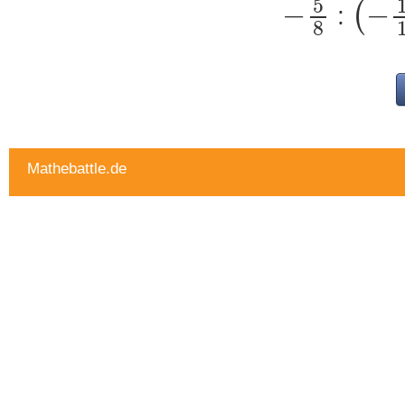
:
Mathebattle.de