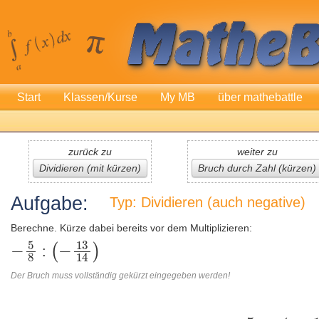
Start
Klassen/Kurse
My MB
über mathebattle
zurück zu
weiter zu
Dividieren (mit kürzen)
Bruch durch Zahl (kürzen)
Aufgabe:
Typ: Dividieren (auch negative)
Berechne. Kürze dabei bereits vor dem Multiplizieren:
:
Der Bruch muss vollständig gekürzt eingegeben werden!