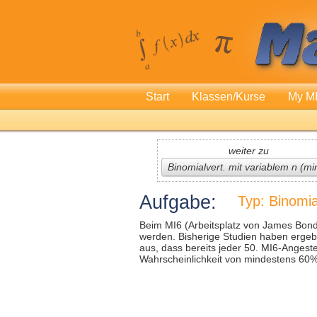
Start
Klassen/Kurse
My M
weiter zu
Binomialvert. mit variablem n (mi
Aufgabe:
Typ: Binomia
Beim MI6 (Arbeitsplatz von James Bond 
werden. Bisherige Studien haben ergeben
aus, dass bereits jeder 50. MI6-Angestel
Wahrscheinlichkeit von mindestens 60% k