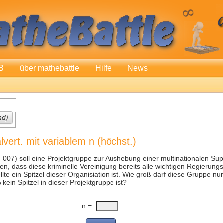
B
über mathebattle
Hilfe
News
nd)
lvert. mit variablem n (höchst.)
007) soll eine Projektgruppe zur Aushebung einer multinationalen Sup
, dass diese kriminelle Vereinigung bereits alle wichtigen Regierungsb
lte ein Spitzel dieser Organisiation ist. Wie groß darf diese Gruppe nun
ein Spitzel in dieser Projektgruppe ist?
n =