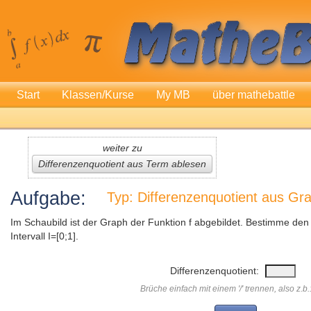
Start
Klassen/Kurse
My MB
über mathebattle
weiter zu
Differenzenquotient aus Term ablesen
Aufgabe:
Typ: Differenzenquotient aus Gr
Im Schaubild ist der Graph der Funktion f abgebildet. Bestimme den 
Intervall I=[0;1].
Differenzenquotient:
Brüche einfach mit einem '/' trennen, also z.b.: