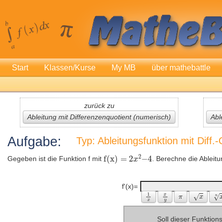
Start
Klassen/Kurse
My MB
über mathebattle
zurück zu
Ableitung mit Differenzenquotient (numerisch)
Abl
Aufgabe:
Typ: Ableitungsfunktion mit Diff.-
Gegeben ist die Funktion f mit
. Berechne die Ableitu
f'(x)=
Soll dieser Funktio