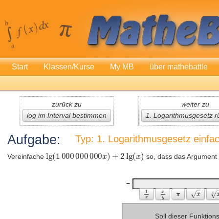
Start
Klassen/Kurse
My MB
über mathebattle
zurück zu
weiter zu
log im Interval bestimmen
1. Logarithmusgesetz r
Aufgabe:
Typ: 1. Logarithmusgesetz einfa
Vereinfache
so, dass das Argument 
=
Soll dieser Funktio