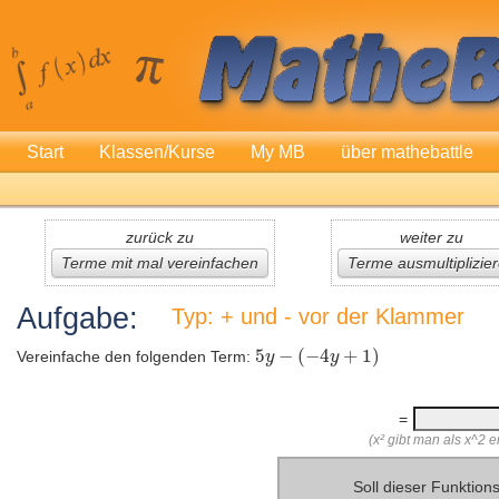
Start
Klassen/Kurse
My MB
über mathebattle
zurück zu
weiter zu
Terme mit mal vereinfachen
Terme ausmultiplizie
Aufgabe:
Typ: + und - vor der Klammer
Vereinfache den folgenden Term:
=
(x² gibt man als x^2 ei
Soll dieser Funktio