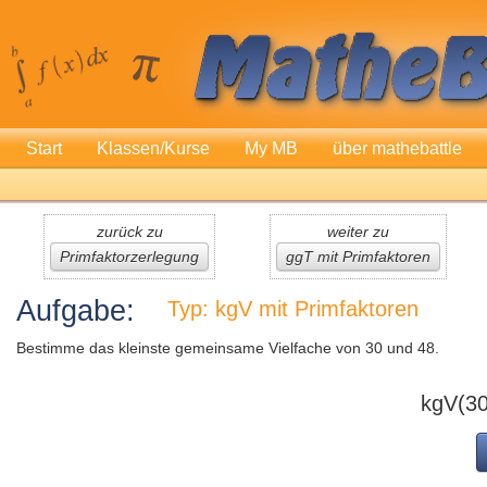
Start
Klassen/Kurse
My MB
über mathebattle
zurück zu
weiter zu
Primfaktorzerlegung
ggT mit Primfaktoren
Aufgabe:
Typ: kgV mit Primfaktoren
Bestimme das kleinste gemeinsame Vielfache von 30 und 48.
kgV(30