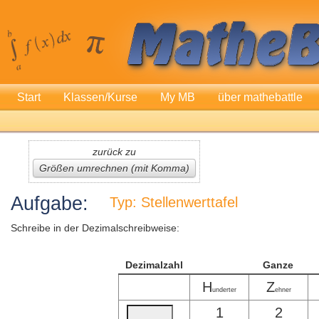
Start
Klassen/Kurse
My MB
über mathebattle
zurück zu
Größen umrechnen (mit Komma)
Aufgabe:
Typ: Stellenwerttafel
Schreibe in der Dezimalschreibweise:
Dezimalzahl
Ganze
H
Z
underter
ehner
1
2