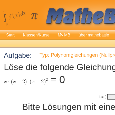
Start
Klassen/Kurse
My MB
über mathebattle
Aufgabe:
Typ: Polynomgleichungen (Nullpr
Löse die folgende Gleichung
=
0
L= {
Bitte Lösungen mit ei