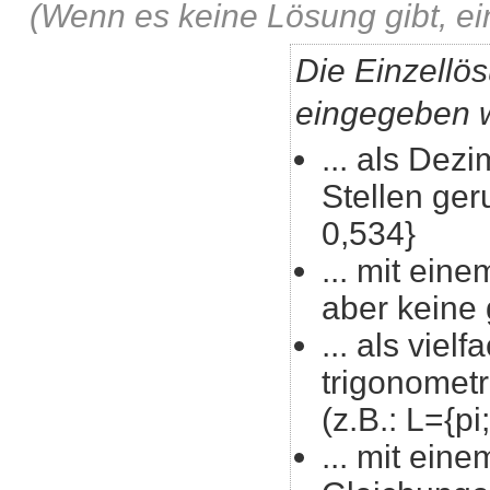
(Wenn es keine Lösung gibt, ei
Die Einzellö
eingegeben w
... als Dezi
Stellen geru
0,534}
... mit eine
aber keine
... als viel
trigonomet
(z.B.: L={pi
... mit eine