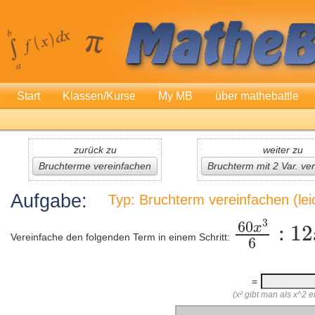
Start
Klassen/Kurse
My MB
über mathebattle
zurück zu
weiter zu
Bruchterme vereinfachen
Bruchterm mit 2 Var. ve
Aufgabe:
Typ: Bruchterm vereinfachen (lei
Vereinfache den folgenden Term in einem Schritt:
=
(x² gibt man als x^2 ei