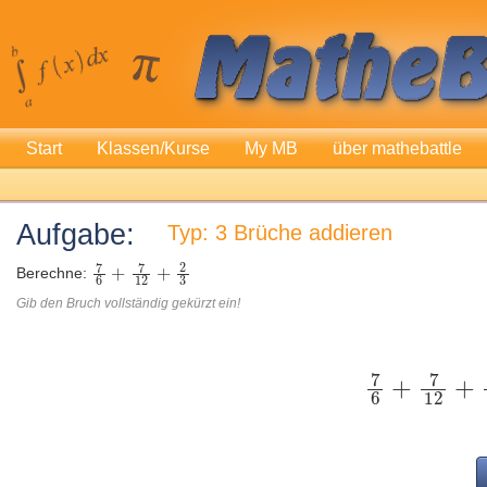
Start
Klassen/Kurse
My MB
über mathebattle
Aufgabe:
Typ: 3 Brüche addieren
Berechne:
Gib den Bruch vollständig gekürzt ein!