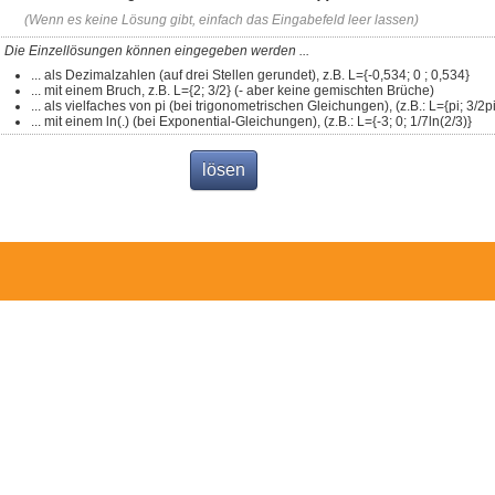
(Wenn es keine Lösung gibt, einfach das Eingabefeld leer lassen)
Die Einzellösungen können eingegeben werden ...
... als Dezimalzahlen (auf drei Stellen gerundet), z.B. L={-0,534; 0 ; 0,534}
... mit einem Bruch, z.B. L={2; 3/2} (- aber keine gemischten Brüche)
... als vielfaches von pi (bei trigonometrischen Gleichungen), (z.B.: L={pi; 3/2pi
... mit einem ln(.) (bei Exponential-Gleichungen), (z.B.: L={-3; 0; 1/7ln(2/3)}