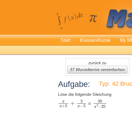
Start
Klassen/Kurse
My M
zurück zu
37 Wurzelterme vereinfachen
Aufgabe:
Typ: 42 Bru
Löse die folgende Gleichung:
=