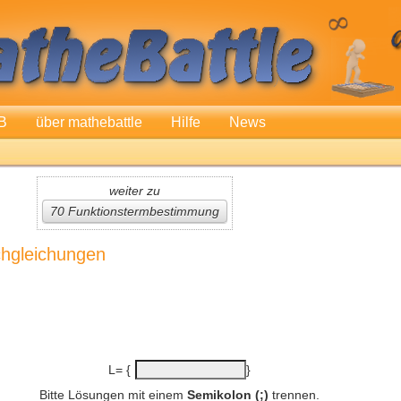
B
über mathebattle
Hilfe
News
weiter zu
70 Funktionstermbestimmung
chgleichungen
L= {
}
Bitte Lösungen mit einem
Semikolon (;)
trennen.