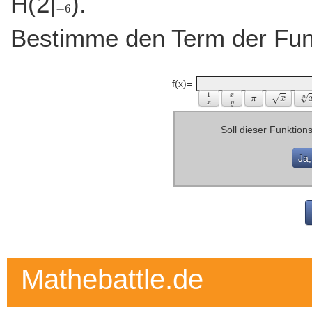
H(2|
).
Bestimme den Term der Funk
f(x)=
Soll dieser Funktio
Ja,
Mathebattle.de