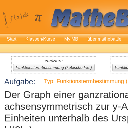
Start
Klassen/Kurse
My MB
über mathebattle
zurück zu
Funktionstermbestimmung (kubische Fkt.)
Funkti
Aufgabe:
Typ: Funktionstermbestimmung (
Der Graph einer ganzrationa
achsensymmetrisch zur y-Ac
Einheiten unterhalb des Ur