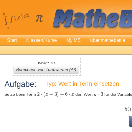
Start
Klassen/Kurse
My MB
über mathebattle
weiter zu
Berechnen von Termwerten (A³)
Aufgabe:
Typ: Wert in Term einsetzen
Setze beim Term
den Wert
x =
für die Variab
f(3