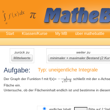
Start
Klassen/Kurse
My MB
über mathebattle
zurück zu
weiter zu
Mittelwerte
minimaler + maximaler Bestand (2 Kur
Aufgabe:
Typ: uneigentliche Integrale
Der Graph der Funktion f mit f(x)=
schließt mit der x-Ach
Fläche ein.
Untersuche, ob der Flächeninhalt endlich ist und bestimme in diesem
endlicher Inhalt:
Bitte auf 2 St