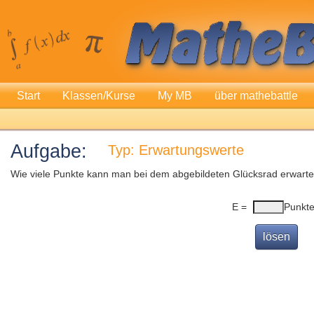
Start
Klassen/Kurse
My MB
über mathebattle
Aufgabe:
Typ: Erwartungswerte
Wie viele Punkte kann man bei dem abgebildeten Glücksrad erwart
E =
Punkt