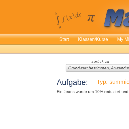
Start
Klassen/Kurse
My M
zurück zu
Grundwert bestimmen, Anwendu
Aufgabe:
Typ: summie
Ein Jeans wurde um 10% reduziert und k