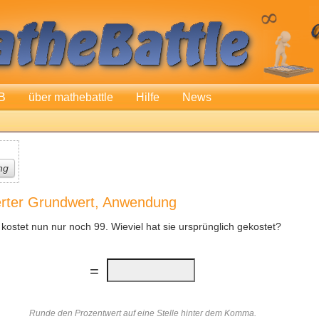
B
über mathebattle
Hilfe
News
ng
rter Grundwert, Anwendung
ostet nun nur noch 99. Wieviel hat sie ursprünglich gekostet?
=
Runde den Prozentwert auf eine Stelle hinter dem Komma.