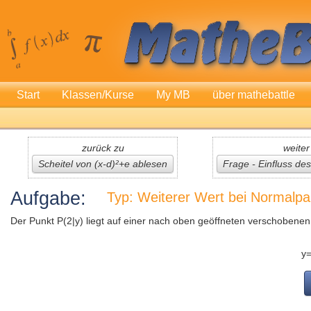
Start
Klassen/Kurse
My MB
über mathebattle
zurück zu
weiter
Scheitel von (x-d)²+e ablesen
Frage - Einfluss de
Aufgabe:
Typ: Weiterer Wert bei Normalpa
Der Punkt P(2|y) liegt auf einer nach oben geöffneten verschobenen
y