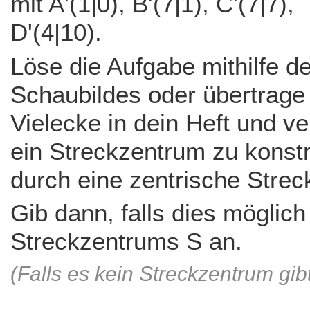
mit A'(1|0), B'(7|1), C'(7|7),
D'(4|10).
Löse die Aufgabe mithilfe d
Schaubildes oder übertrage
Vielecke in dein Heft und v
ein Streckzentrum zu konstr
durch eine zentrische Strec
Gib dann, falls dies möglich
Streckzentrums S an.
(Falls es kein Streckzentrum gib