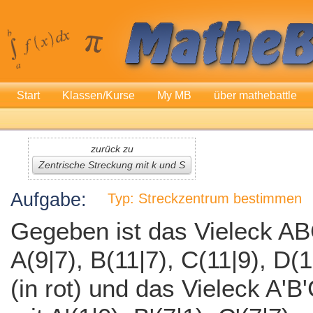
Start
Klassen/Kurse
My MB
über mathebattle
zurück zu
Zentrische Streckung mit k und S
Aufgabe:
Typ: Streckzentrum bestimmen
Gegeben ist das Vieleck A
A(9|7), B(11|7), C(11|9), D(
(in rot) und das Vieleck A'B'