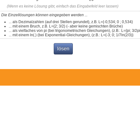
(Wenn es keine Lösung gibt, einfach das Eingabefeld leer lassen)
Die Einzellösungen können eingegeben werden ...
... als Dezimalzahlen (auf drei Stellen gerundet), z.B. L={-0,534; 0 ; 0,534}
... mit einem Bruch, z.B. L={2; 3/2} (- aber keine gemischten Brüche)
... als vielfaches von pi (bei trigonometrischen Gleichungen), (z.B.: L={pi; 3/2pi
... mit einem ln(.) (bei Exponential-Gleichungen), (z.B.: L={-3; 0; 1/7ln(2/3)}