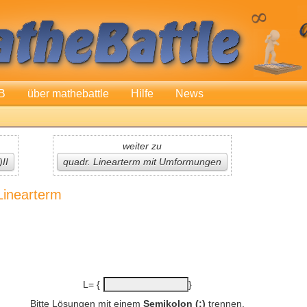
B
über mathebattle
Hilfe
News
weiter zu
II
quadr. Linearterm mit Umformungen
Linearterm
L= {
}
Bitte Lösungen mit einem
Semikolon (;)
trennen.