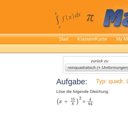
Start
Klassen/Kurse
My M
zurück zu
reinquadratisch (+ Umformungen)
Aufgabe:
Typ: quadr. 
Löse die folgende Gleichung:
=