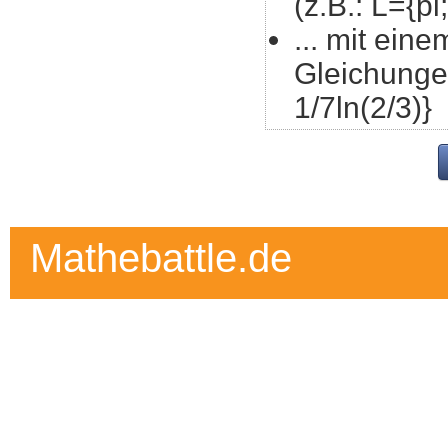
(z.B.: L={pi
... mit eine
Gleichungen
1/7ln(2/3)}
Mathebattle.de