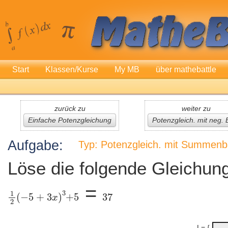
Start
Klassen/Kurse
My MB
über mathebattle
zurück zu
weiter zu
Einfache Potenzgleichung
Potenzgleich. mit neg. 
Aufgabe:
Typ: Potenzgleich. mit Summenb
Löse die folgende Gleichung
=
L= {