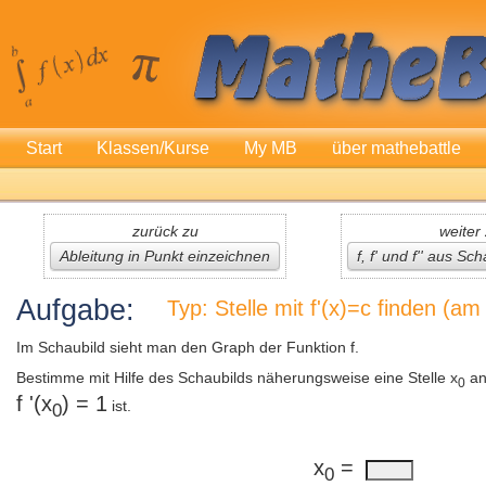
Start
Klassen/Kurse
My MB
über mathebattle
zurück zu
weiter
Ableitung in Punkt einzeichnen
f, f' und f'' aus Sc
Aufgabe:
Typ: Stelle mit f'(x)=c finden (a
Im Schaubild sieht man den Graph der Funktion f.
Bestimme mit Hilfe des Schaubilds näherungsweise eine Stelle x
an
0
f '(x
) = 1
ist.
0
x
=
0