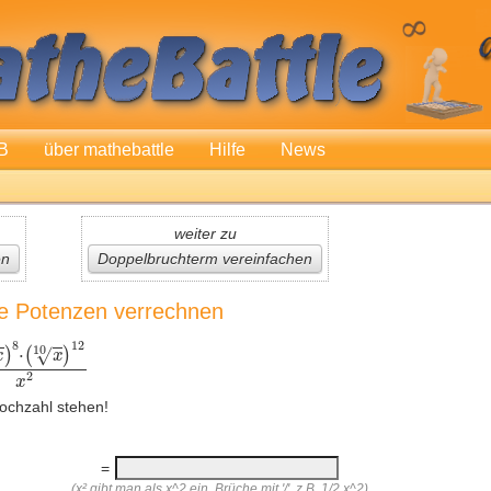
B
über mathebattle
Hilfe
News
weiter zu
en
Doppelbruchterm vereinfachen
le Potenzen verrechnen
ochzahl stehen!
=
(x² gibt man als x^2 ein, Brüche mit '/', z.B. 1/2 x^2)